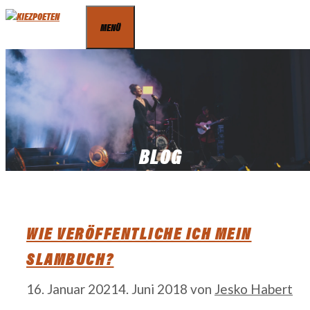
Zum
MENÜ
Inhalt
springen
BLOG
WIE VERÖFFENTLICHE ICH MEIN
SLAMBUCH?
16. Januar 2021
4. Juni 2018
von
Jesko Habert