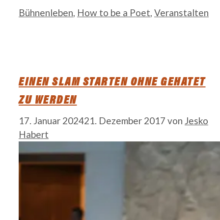
Kategorien
Bühnenleben
,
How to be a Poet
,
Veranstalten
EINEN SLAM STARTEN OHNE GEHATET
ZU WERDEN
17. Januar 2024
21. Dezember 2017
von
Jesko
Habert