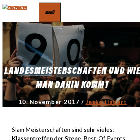
Zum
MENÜ
Inhalt
springen
LANDESMEISTERSCHAFTEN UND WI
MAN DAHIN KOMMT
10. November 2017
/
Jesko Habert
Slam Meisterschaften sind sehr vieles:
Klassentreffen der Szene
, Best-Of Events