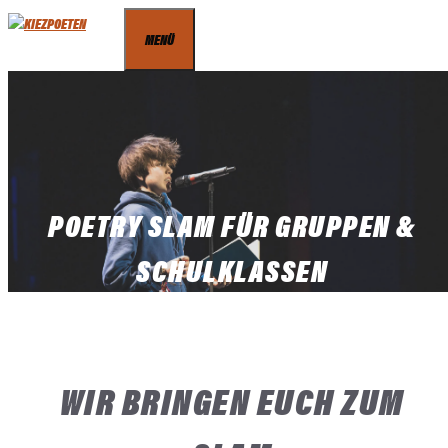
Zum
MENÜ
Inhalt
springen
POETRY SLAM FÜR GRUPPEN &
SCHULKLASSEN
WIR BRINGEN EUCH ZUM