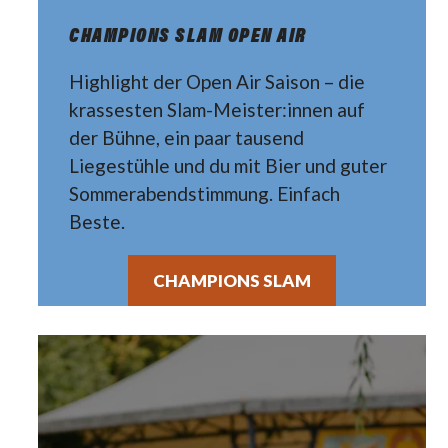
CHAMPIONS SLAM OPEN AIR
Highlight der Open Air Saison – die
krassesten Slam-Meister:innen auf
der Bühne, ein paar tausend
Liegestühle und du mit Bier und guter
Sommerabendstimmung. Einfach
Beste.
CHAMPIONS SLAM