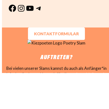
Facebook
Instagram
YouTube
Telegram
KONTAKTFORMULAR
AUFTRETEN?
Bei vielen unserer Slams kannst du auch als Anfänger*in
einfach teilnehmen. Nutze dafür dieses
Anmeldeformular
.
Lies dir dazu am Besten erst diese Blogs
durch:
Auftreten
|
Regeln
|
Touren
Willst du in unseren
Newsletter?