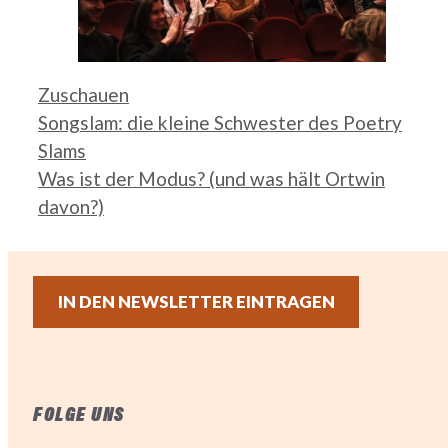
Kategorien
Zuschauen
Songslam: die kleine Schwester des Poetry
Slams
Was ist der Modus? (und was hält Ortwin
davon?)
IN DEN NEWSLETTER EINTRAGEN
FOLGE UNS