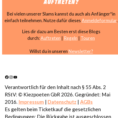
AUFTRETEN?
Bei vielen unserer Slams kannst du auch als Anfänger*in
einfach teilnehmen. Nutze dafür dieses
Anmeldeformular
.
Lies dir dazu am Besten erst diese Blogs
durch:
Auftreten
|
Regeln
|
Touren
Willst du in unseren
Newsletter?
Facebook
Instagram
YouTube
Verantwortlich für den Inhalt nach § 55 Abs. 2
RStV: © Kiezpoeten GbR 2026. Gegründet: Mai
2016.
Impressum
|
Datenschutz
|
AGBs
Es gelten beim Ticketkauf die gesetzlichen
Bedingungen: Die Rückgabe ist ausgeschlossen.